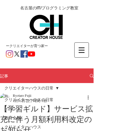
名古屋のIT/プログラミング教室
ー​クリエイターが育つ家ー
記事
クリエイターハウスの日常
Ryotaro Fujii
クリエイターハウスの日常
1月31日
読了時間: 3分
【学習ギルド】サービス拡
イベント
充に伴う月額利用料改定の
教育全般
クリエイターハウス
お知らせ