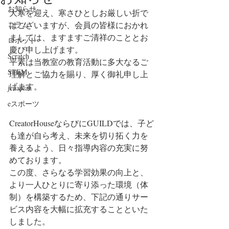
お知らせ
大寒を迎え、寒さひとしお厳しい折で
コラム
はございますが、会員の皆様におかれ
ましては、ますますご清祥のこととお
ロボット
慶び申し上げます。
Scratch
平素は当教室の教育活動に多大なるご
STEM
理解とご協力を賜り、厚く御礼申し上
げます。
jenaplan
eスポーツ
CreatorHouseならびにGUILDでは、子ど
も達が自ら考え、未来を切り拓く力を
養えるよう、日々指導内容の充実に努
めております。
この度、さらなる学習効果の向上と、
より一人ひとりに寄り添った環境（体
制）を構築するため、下記の通りサー
ビス内容を大幅に拡充することといた
しました。