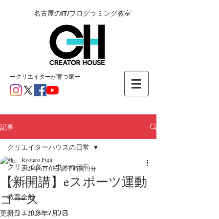
名古屋のIT/プログラミング教室
ー​クリエイターが育つ家ー
記事
クリエイターハウスの日常
Ryotaro Fujii
クリエイターハウスの日常
2025年6月10日
読了時間: 3分
【新開講】eスポーツ運動
イベント
コース
教育全般
クリエイターハウス
更新日：
2025年7月3日