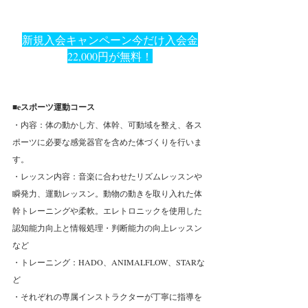
新規入会キャンペーン今だけ入会金
22,000円が無料！
■eスポーツ運動コース
・内容：体の動かし方、体幹、可動域を整え、各ス
ポーツに必要な感覚器官を含めた体づくりを行いま
す。
・レッスン内容：音楽に合わせたリズムレッスンや
瞬発力、運動レッスン。動物の動きを取り入れた体
幹トレーニングや柔軟。エレトロニックを使用した
認知能力向上と情報処理・判断能力の向上レッスン
など
・トレーニング：HADO、ANIMALFLOW、STARな
ど
・それぞれの専属インストラクターが丁寧に指導を