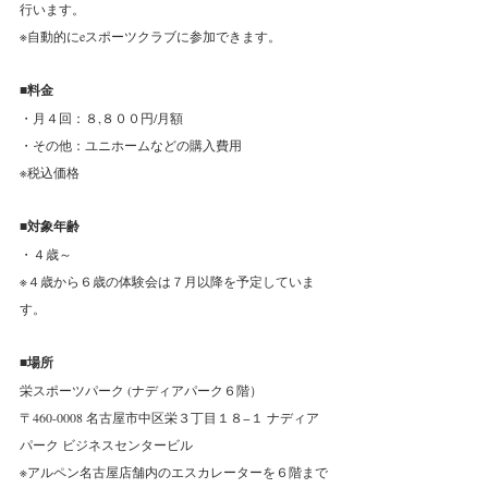
行います。
※自動的にeスポーツクラブに参加できます。
■料金
・月４回：８,８００円/月額
・その他：ユニホームなどの購入費用
※税込価格
■対象年齢
・４歳～
※４歳から６歳の体験会は７月以降を予定していま
す。
■場所
栄スポーツパーク (ナディアパーク６階）
〒460-0008 名古屋市中区栄３丁目１８−１ ナディア
パーク ビジネスセンタービル
※アルペン名古屋店舗内のエスカレーターを６階まで