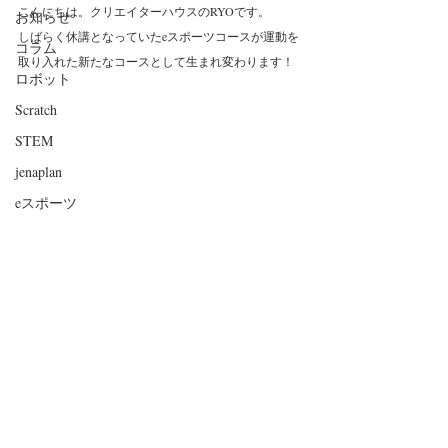
こんにちは。クリエイターハウスのRYOです。
お知らせ
しばらく休講となっていたeスポーツコースが運動を
コラム
取り入れた新たなコースとして生まれ変わります！
ロボット
Scratch
STEM
jenaplan
eスポーツ