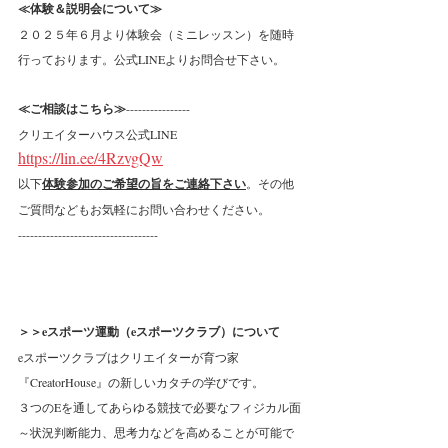
≪体験＆説明会について≫
２０２５年６月より体験会（ミニレッスン）を随時
行っております。公式LINEよりお問合せ下さい。
≪ご相談はこちら≫
----------------
クリエイターハウス公式LINE
https://lin.ee/4RzvgQw
以下
体験参加のご希望の旨をご連絡下さい
。その他
ご質問などもお気軽にお問い合わせください。
-----------------------------------
＞＞eスポーツ運動（eスポーツクラブ）について
eスポーツクラブはクリエイターが育つ家
『CreatorHouse』の新しいカタチの学びです。
３つのEを通してあらゆる競技で必要なフィジカル面
～状況判断能力、思考力などを高めることが可能で