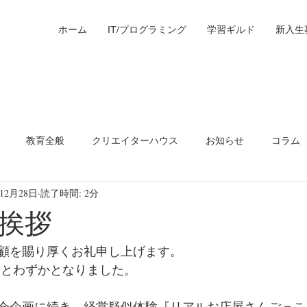
ホーム
IT/プログラミング
学習ギルド
新入生
教育全般
クリエイターハウス
お知らせ
コラム
年12月28日
読了時間: 2分
ツ
挨拶
顧を賜り厚くお礼申し上げます。
あとわずかとなりました。 
会企画に続き、経営疑似体験『リアルお店屋さんごっこ