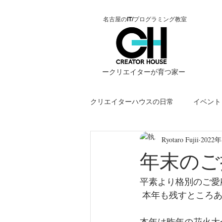
名古屋のIT/プログラミング教室
ー​クリエイターが育つ家ー
クリエイターハウスの日常
イベント
Ryotaro Fujii
2022
STEM
jenaplan
eスポー
年末のご
平素より格別のご愛
 本年も残すところ
本年は昨年の花火大