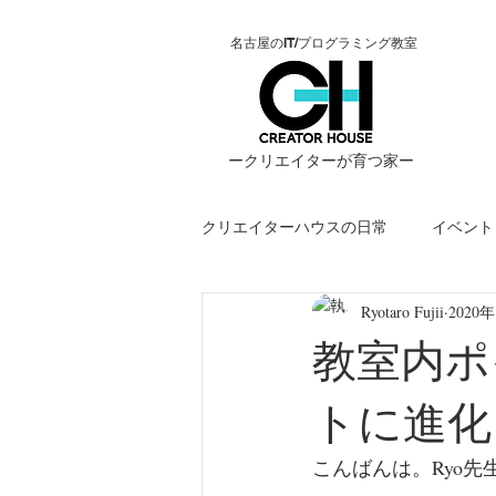
名古屋のIT/プログラミング教室
ー​クリエイターが育つ家ー
クリエイターハウスの日常
イベント
Ryotaro Fujii
2020
STEM
jenaplan
eスポー
教室内ポ
トに進化
こんばんは。Ryo先