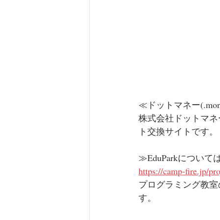
≪ドットマネー(.mo
株式会社ドットマネ
ト交換サイトです。
≫EduParkについ
https://camp-fire.jp/p
プログラミング教室
す。