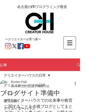
名古屋のIT/プログラミング教室
ー​クリエイターが育つ家ー
記事
クリエイターハウスの日常
Ryotaro Fujii
クリエイターハウスの日常
2018年12月1日
読了時間: 1分
ブログサイト準備中
イベント
クリエイターハウスでの出来事や教育
教育全般
に関することを今後ブログとしてまと
クリエイターハウス